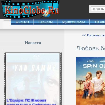
Фильмы
Сериалы
Мультфильмы
ТВ он
<< Фильмы о
Новости
Любовь б
L'Equipe: ПСЖ может
расстаться с Сафоновым