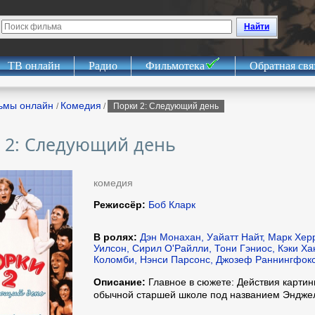
Найти
ТВ онлайн
Радио
Фильмотека
Обратная свя
ьмы онлайн
Комедия
/
/
Порки 2: Следующий день
 2: Следующий день
комедия
Режиссёр:
Боб Кларк
В ролях:
Дэн Монахан, Уайатт Найт, Марк Хер
Уилсон, Сирил О'Райлли, Тони Гэниос, Кэки Ха
Коломби, Нэнси Парсонс, Джозеф Раннингфок
Описание:
Главное в сюжете: Действия картин
обычной старшей школе под названием Энджел