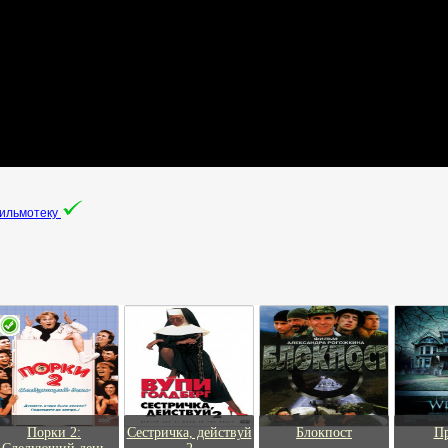
фильмотеку
Порки 2:
Сестричка, действуй
Блокпост
П