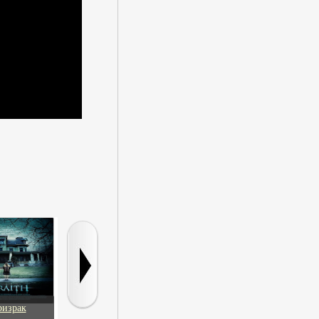
ризрак
Жмот
Уязвимость нулевых
Азартная иг