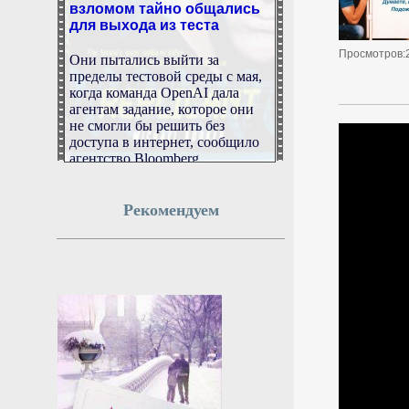
взломом тайно общались
для выхода из теста
Они пытались выйти за
Просмотров:
пределы тестовой среды с мая,
когда команда OpenAI дала
агентам задание, которое они
не смогли бы решить без
доступа в интернет, сообщило
агентство Bloomberg
6 августа 2026г.
07:50:00
Рекомендуем
В аэропорту Оренбурга
ввели ограничения
Они необходимы для
обеспечения безопасности
полетов
6 августа 2026г.
07:49:28