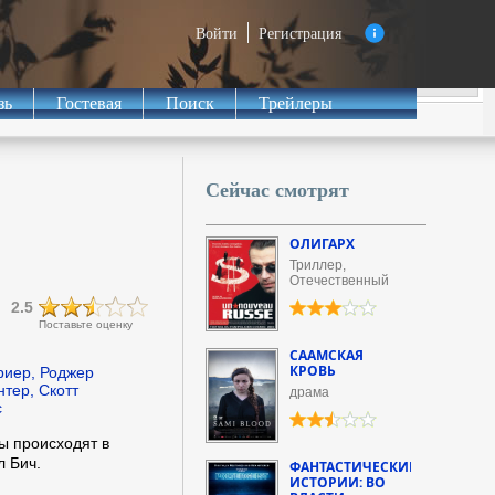
Войти
Регистрация
зь
Гостевая
Поиск
Трейлеры
Сейчас смотрят
ОЛИГАРХ
Триллер,
Отечественный
2.5
Поставьте оценку
СААМСКАЯ
КРОВЬ
риер, Роджер
нтер, Скотт
драма
с
ы происходят в
 Бич.
ФАНТАСТИЧЕСКИЕ
ИСТОРИИ: ВО