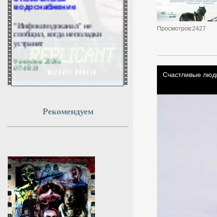
водоснабжение
"Инфоксводоканал" не
сообщил, когда неполадки
Просмотров:2427
устранят
9 августа 2026г.
07:48:31
В Башкирии отменили
беспилотную опасность
Рекомендуем
Аэропорт Уфы открыли
9 августа 2026г.
07:46:34
В Уфе при попытке атаки
на предприятие БПЛА
попал в строящийся дом
Никто не пострадал