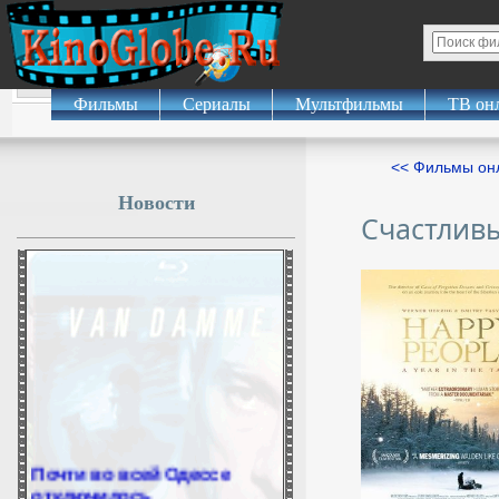
Фильмы
Сериалы
Мультфильмы
ТВ он
<< Фильмы о
Новости
Счастливы
Почти во всей Одессе
отключилось