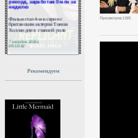
неделю
Фильм стал 4-м в серии с
Просмотров:1395
британским актером Томом
Холландом в главной роли
7 августа 2026г.
09:50:42
Девять ямальских
школьников отправились
Рекомендуем
на языковую стажировку в
Малайзию
Они стали победителями и
призерами регионального этапа
Всероссийской олимпиады
школьников по английскому
языку
7 августа 2026г.
09:49:56