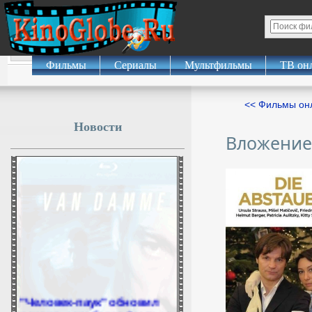
Фильмы
Сериалы
Мультфильмы
ТВ он
<< Фильмы о
Новости
Вложение
"Человек-паук" обновил
рекорд, заработав 0 млн за